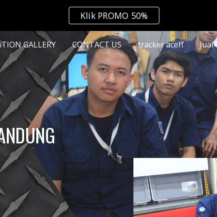
Klik PROMO 50%
ip to main content
Skip to navigat
ATION GALLERY
CONTACT US
tracker aceh
Jual
BANDUNG