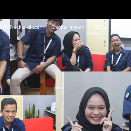
ion
 GPS Tracker di aceh
tracker medan
More