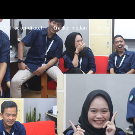
ion
 GPS Tracker di aceh
tracker medan
More