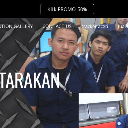
Klik PROMO 50%
ip to main content
Skip to navigat
ATION GALLERY
CONTACT US
tracker aceh
Jual
 TARAKAN