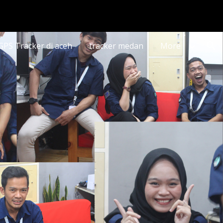
ion
 GPS Tracker di aceh
tracker medan
More