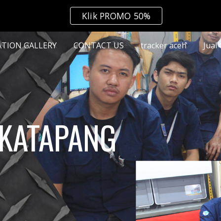
Klik PROMO 50%
ip to main content
Skip to navigat
ATION GALLERY
CONTACT US
tracker aceh
Jual
 KATAPANG