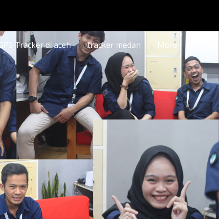
ion
 GPS Tracker di aceh
tracker medan
More