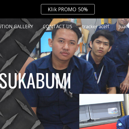
Klik PROMO 50%
ip to main content
Skip to navigat
ATION GALLERY
CONTACT US
tracker aceh
Jual
 SUKABUMI